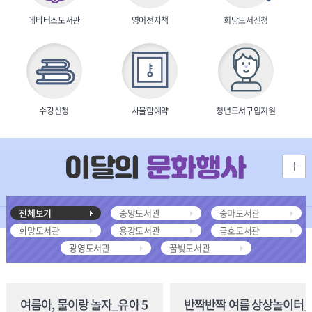
메타버스도서관
영어전자책
희망도서신청
수강신청
사물함예약
청년도서구입지원
전체보기
중앙도서관
중마도서관
희망도서관
용강도서관
금호도서관
광영도서관
꿈빛도서관
여름아, 물이랑 놀자_유아 5
반짝반짝 여름 상상놀이터_