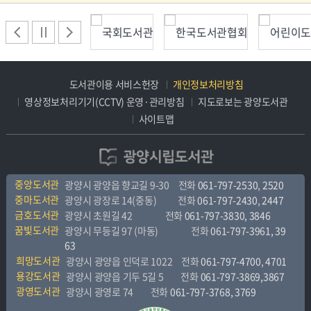
도서
2026년 5월
도서관이용 서비스헌장
개인정보처리방침
영상정보처리기기(CCTV) 운영·관리방침
지도로보는 광양도서관
사이트맵
도서
2026년 4월
중앙도서관
광양시 광양읍 향교길 9-30
전화
061-797-2530
,
2520
중마도서관
광양시 광장로 14(중동)
전화
061-797-2430
,
2447
금호도서관
광양시 초원길 42
전화
061-797-3830, 3846
꿈빛도서관
광양시 무등길 97 (마동)
전화
061-797-3961, 39
63
희망도서관
광양시 광양읍 인덕로 1022
전화
061-797-4700
,
4701
용강도서관
광양시 광양읍 기두 5길 5
전화
061-797-3869,3867
광영도서관
광양시 광영로 74
전화
061-797-3768, 3769
도서